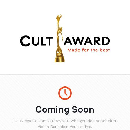
Coming Soon
Die Webseite vom CultAWARD wird gerade überarbeitet.
Vielen Dank dein Verständnis.