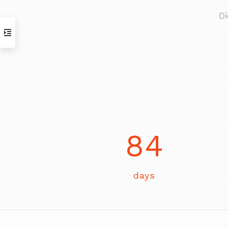
D
84
days