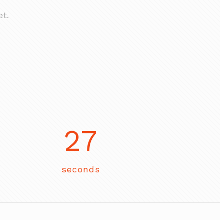
t.
27
seconds