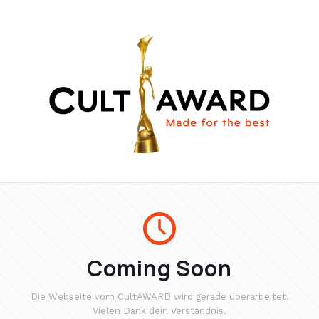
Coming Soon
Die Webseite vom CultAWARD wird gerade überarbeitet.
Vielen Dank dein Verständnis.